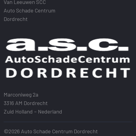
Van Leeuwen SCC
Auto Schade Centrum
Dordrecht
Marconiweg 2a
3316 AM Dordrecht
Zuid Holland – Nederland
©2026 Auto Schade Centrum Dordrecht